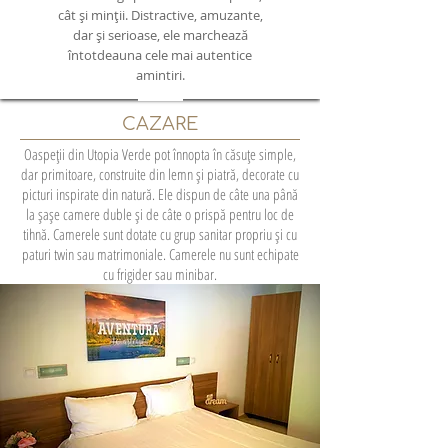
cât și minții. Distractive, amuzante,
dar și serioase, ele marchează
întotdeauna cele mai autentice
amintiri.
CAZARE
Oaspeții din Utopia Verde pot înnopta în căsuțe simple,
dar primitoare, construite din lemn și piatră, decorate cu
picturi inspirate din natură. Ele dispun de câte una până
la șașe camere duble și de câte o prispă pentru loc de
tihnă. Camerele sunt dotate cu grup sanitar propriu și cu
paturi twin sau matrimoniale. Camerele nu sunt echipate
cu frigider sau minibar.