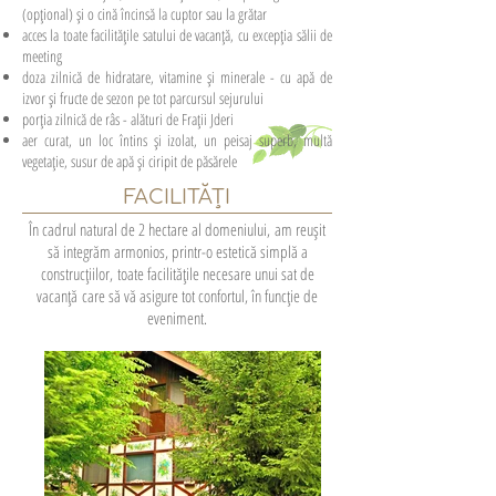
(opțional) și o cină încinsă la cuptor sau la grătar
acces la toate facilitățile satului de vacanță, cu excepția sălii de
meeting
doza zilnică de hidratare, vitamine și minerale - cu apă de
izvor și fructe de sezon pe tot parcursul sejurului
porția zilnică de râs - alături de Frații Jderi
aer curat, un loc întins și izolat, un peisaj superb, multă
vegetație, susur de apă și ciripit de păsărele
FACILITĂȚI
În cadrul natural de 2 hectare al domeniului, am reușit
să integrăm armonios, printr-o estetică simplă a
construcțiilor, toate facilitățile necesare unui sat de
vacanță care să vă asigure tot confortul, în funcție de
eveniment.