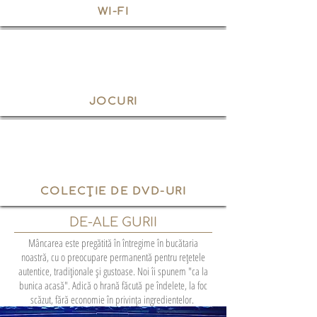
WI-FI
JOCURI
COLECȚIE DE DVD-URI
DE-ALE GURII
Mâncarea este pregătită în întregime în bucătaria
noastră, cu o preocupare permanentă pentru rețetele
autentice, tradiționale și gustoase. Noi îi spunem "ca la
bunica acasă". Adică o hrană făcută pe îndelete, la foc
scăzut, fără economie în privința ingredientelor.