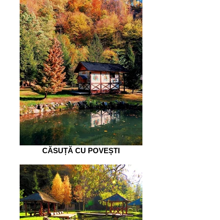
CĂSUȚĂ CU POVEȘTI